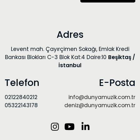
Adres
Levent mah. Çayırçimen Sokağı, Emlak Kredi
Bankası Blokları C-3 Blok Kat:4 Daire:10
Beşiktaş /
İstanbul
Telefon
E-Posta
02122840212
info@dunyamuzik.com.tr
05322143178
deniz@dunyamuzik.com.tr